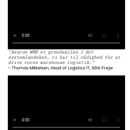
“Axacon WMS er grundsøjlen i det
systemlandskab, vi har til rådighed for at
drive vores warehouse logistik.”
– Thomas Mikkelsen, Head of Logistics IT,
SDK Freja