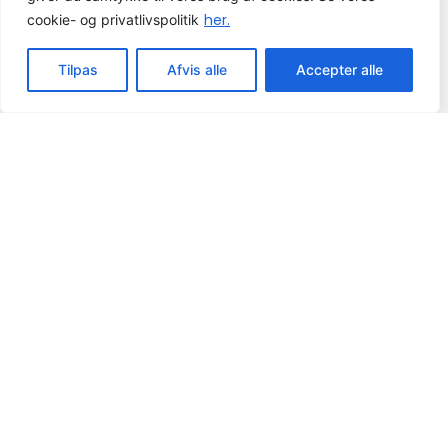
her.
cookie- og privatlivspolitik
Tilpas
Afvis alle
Accepter alle
Guides og værktøjer
Få inspiration, viden og gode råd, der
sikrer effektiv lagerstyring.
Se vores guides
Axacon © 2026 All rights Reserved.
Cookie og
privatlivspolitik
CVR-nummer: 21680931