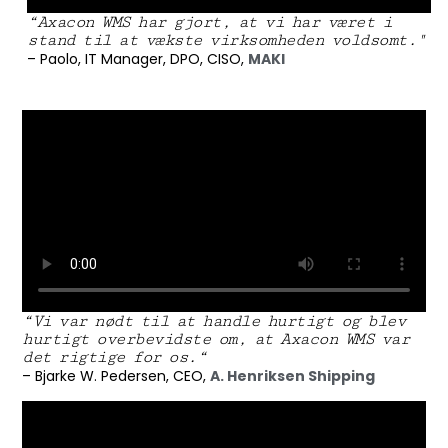
“Axacon WMS har gjort, at vi har været i
stand til at vækste virksomheden voldsomt."
– Paolo, IT Manager, DPO, CISO,
MAKI
“Vi var nødt til at handle hurtigt og blev
hurtigt overbevidste om, at Axacon WMS var
det rigtige for os.“
– Bjarke W. Pedersen, CEO,
A. Henriksen Shipping