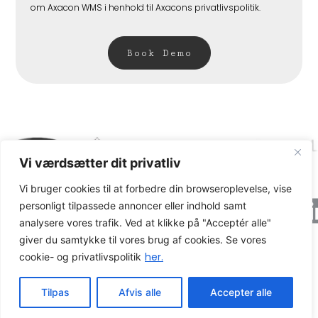
om Axacon WMS i henhold til Axacons privatlivspolitik.
Book Demo
Vi værdsætter dit privatliv
Vi bruger cookies til at forbedre din browseroplevelse, vise
Axacon © 2026 All rights Reserved.
Cookie og
personligt tilpassede annoncer eller indhold samt
privatlivspolitik
analysere vores trafik. Ved at klikke på "Acceptér alle"
giver du samtykke til vores brug af cookies. Se vores
CVR-nummer: 21680931
her.
cookie- og privatlivspolitik
Tilpas
Afvis alle
Accepter alle