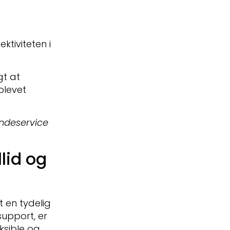
ktiviteten i
gt at
 blevet
undeservice
lid og
 en tydelig
support, er
ksible og