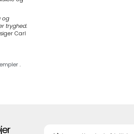
g og
er tryghed.
siger Carl
sempler
.
jer