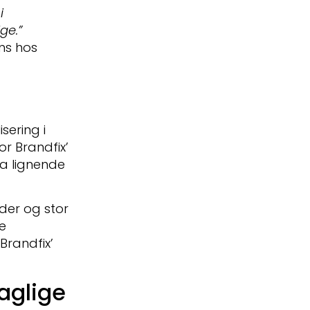
i
ge.”
ns hos
sering i
r Brandfix’
ra lignende
der og stor
e
Brandfix’
aglige