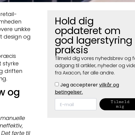
retail-
Hold dig
somheden
opdateret om
vere unikke
kt design og
god lagerstyring 
praksis
præcis
Tilmeld dig vores nyhedsbrev og f
t styrke
adgang til artikler, nyheder og vid
g driften
fra Axacon, før alle andre.
ng.
Jeg accepterer
vilkår og
ow og
betingelser.
Tilmeld
mig
 manuelle
effektiv,
Det førte til