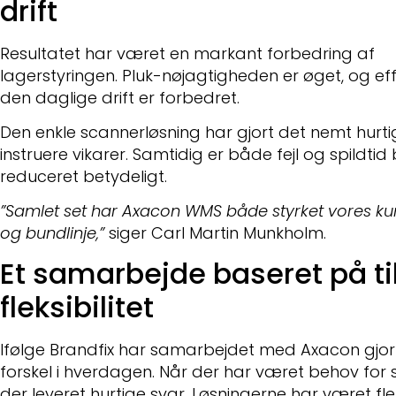
drift
Resultatet har været en markant forbedring af
lagerstyringen. Pluk-nøjagtigheden er øget, og effe
den daglige drift er forbedret.
Den enkle scannerløsning har gjort det nemt hurti
instruere vikarer. Samtidig er både fejl og spildtid
reduceret betydeligt.
”Samlet set har Axacon WMS både styrket vores k
og bundlinje,”
siger Carl Martin Munkholm.
Et samarbejde baseret på til
fleksibilitet
Ifølge Brandfix har samarbejdet med Axacon gjort
forskel i hverdagen. Når der har været behov for 
der leveret hurtige svar. Løsningerne har været fle