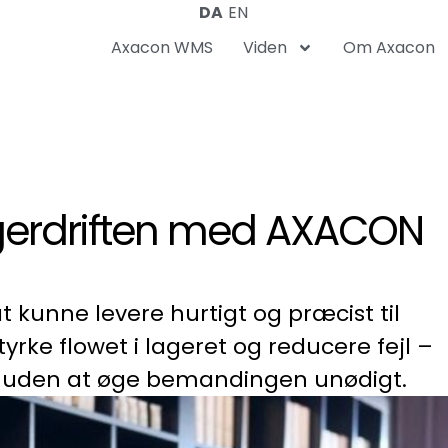
DA
EN
Axacon WMS
Viden
Om Axacon
lagerdriften med AXACON
 kunne levere hurtigt og præcist til
tyrke flowet i lageret og reducere fejl –
s uden at øge bemandingen unødigt.