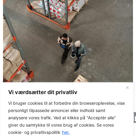
Når problemer først bliver synlige, når varen skal
Vi værdsætter dit privatliv
plukkes.
Vi bruger cookies til at forbedre din browseroplevelse, vise
personligt tilpassede annoncer eller indhold samt
Axacon © 2026 All rights Reserved.
Cookie og
analysere vores trafik. Ved at klikke på "Acceptér alle"
privatlivspolitik
giver du samtykke til vores brug af cookies. Se vores
CVR-nummer: 21680931
her.
cookie- og privatlivspolitik