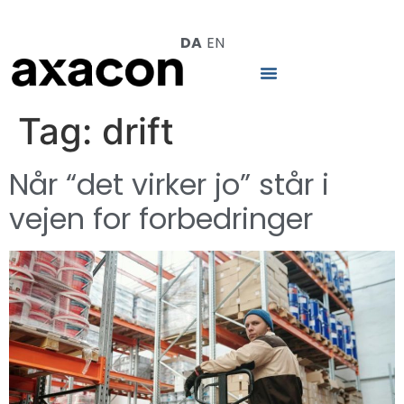
DA
EN
Tag:
drift
Når “det virker jo” står i
vejen for forbedringer