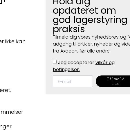
Hold dig
opdateret om
god lagerstyring 
praksis
Tilmeld dig vores nyhedsbrev og f
er ikke kan
adgang til artikler, nyheder og vid
fra Axacon, før alle andre.
Jeg accepterer
vilkår og
betingelser.
t
Tilmeld
mig
eret.
temmelser
ænger