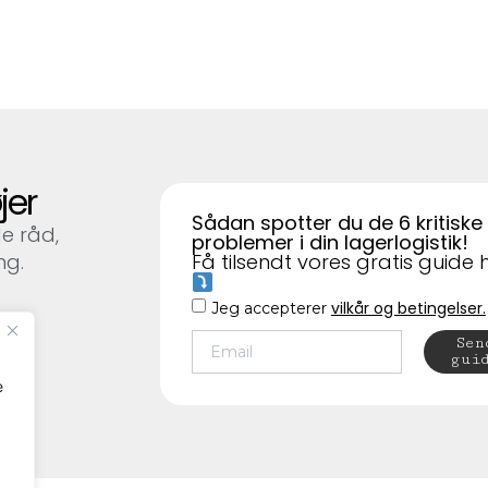
jer
Sådan spotter du de 6 kritiske
de råd,
problemer i din lagerlogistik!
ng.
Få tilsendt vores gratis guide 
vilkår og betingelser.
Jeg accepterer
Sen
gui
e