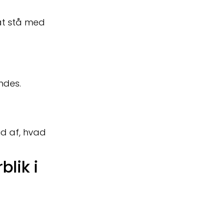
 at stå med
ndes.
d af, hvad
lik i