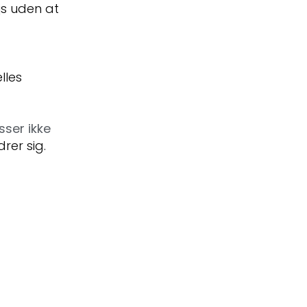
js uden at
lles
sser ikke
rer sig.