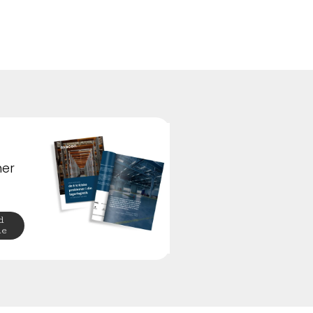
her
d
de