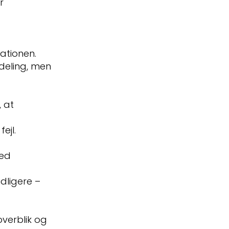
r
ationen.
deling, men
 at
fejl.
med
dligere –
verblik og