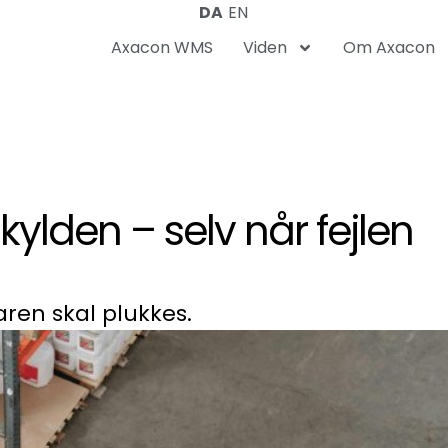
DA
EN
Axacon WMS
Viden
Om Axacon
skylden – selv når fejlen
aren skal plukkes.