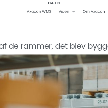
DA
EN
Axacon WMS
Viden
Om Axacon
af de rammer, det blev bygge