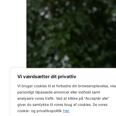
Vi værdsætter dit privatliv
Vi bruger cookies til at forbedre din browseroplevelse, vis
personligt tilpassede annoncer eller indhold samt
analysere vores trafik. Ved at klikke på "Acceptér alle"
Hvis man skal på en vild rejse er det altid e
giver du samtykke til vores brug af cookies. Se vores
her.
cookie- og privatlivspolitik