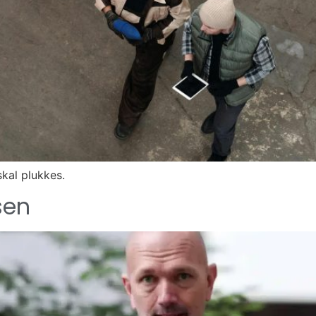
skal plukkes.
sen