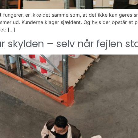
t fungerer, er ikke det samme som, at det ikke kan gøres s
mer ud. Kunderne klager sjældent. Og hvis der opstår et pro
et: […]
år skylden – selv når fejlen s