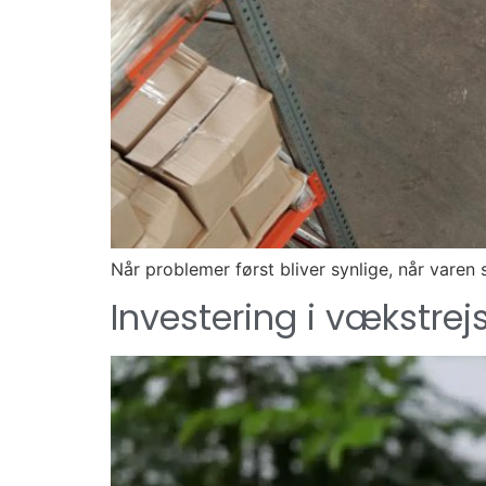
Når problemer først bliver synlige, når varen 
Investering i vækstrej