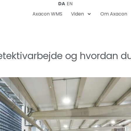
DA
EN
Axacon WMS
Viden
Om Axacon
detektivarbejde og hvordan du