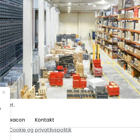
på det.
e
m Axacon
Kontakt
ved.
Cookie og privatlivspolitik