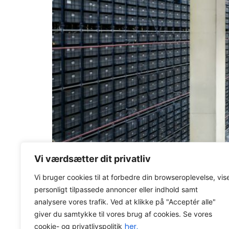
Vi værdsætter dit privatliv
Om pluk, der flyder – og hvordan du får styr 
Vi bruger cookies til at forbedre din browseroplevelse, vis
personligt tilpassede annoncer eller indhold samt
Axacon WMS
Viden
O
analysere vores trafik. Ved at klikke på "Acceptér alle"
Axacon © 2026 All rights Reser
giver du samtykke til vores brug af cookies. Se vores
her.
cookie- og privatlivspolitik
CVR-nummer: 21680931