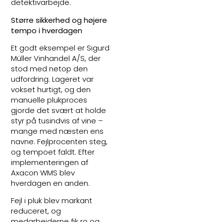
detektivarbejde.
Større sikkerhed og højere
tempo i hverdagen
Et godt eksempel er Sigurd
Müller Vinhandel A/S, der
stod med netop den
udfordring. Lageret var
vokset hurtigt, og den
manuelle plukproces
gjorde det svært at holde
styr på tusindvis af vine –
mange med næsten ens
navne. Fejlprocenten steg,
og tempoet faldt. Efter
implementeringen af
Axacon WMS blev
hverdagen en anden.
Fejl i pluk blev markant
reduceret, og
medarbejderne fik ro og