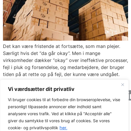
Det kan være fristende at fortsætte, som man plejer.
Særligt hvis det “da går okay”. Men i mange
virksomheder dækker “okay” over ineffektive processer,
fejl i pluk og forsendelse, og medarbejdere, der bruger
tiden på at rette op på fejl, der kunne være undgået.
Vi værdsætter dit privatliv
Axacon © 2026 All rights Reserved.
Cookie og
privatlivspolitik
Vi bruger cookies til at forbedre din browseroplevelse, vise
personligt tilpassede annoncer eller indhold samt
CVR-nummer: 21680931
analysere vores trafik. Ved at klikke på "Acceptér alle"
giver du samtykke til vores brug af cookies. Se vores
her.
cookie- og privatlivspolitik