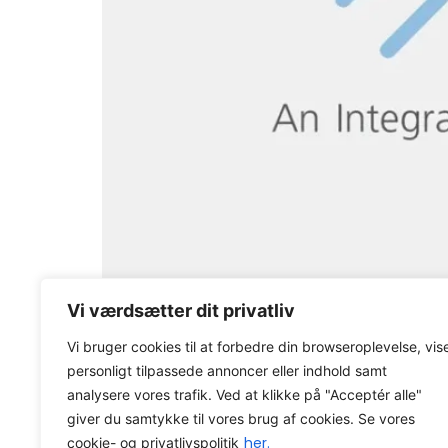
Axacon præsenterer et nyt stærkt partnersk
Vi værdsætter dit privatliv
virksomheder, i processen med at udvikle ny
Vi bruger cookies til at forbedre din browseroplevelse, vis
Axacon WMS
Viden
O
personligt tilpassede annoncer eller indhold samt
analysere vores trafik. Ved at klikke på "Acceptér alle"
Axacon © 2026 All rights Reser
giver du samtykke til vores brug af cookies. Se vores
CVR-nummer: 21680931
her.
cookie- og privatlivspolitik