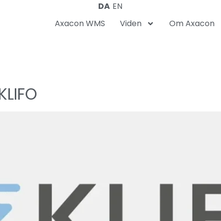
DA
EN
Axacon WMS
Viden
Om Axacon
KLIFO