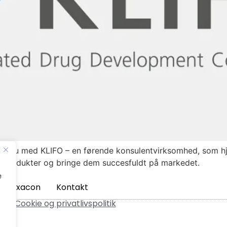
ab, nu med KLIFO – en førende konsulentvirksomhed, som h
e produkter og bringe dem succesfuldt på markedet.
e
m Axacon
Kontakt
ved.
Cookie og privatlivspolitik