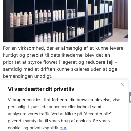
For en virksomhed, der er afhængig af at kunne levere
hurtigt og præcist til detailkæderne, blev det en
prioritet at styrke flowet i lageret og reducere fejl –
samtidig med at driften kunne skaleres uden at øge
bemandingen unødigt.
Vi værdsætter dit privatliv
Axacon © 2026 All rights Reserved.
Cookie og
privatlivspolitik
Vi bruger cookies til at forbedre din browseroplevelse, vise
personligt tilpassede annoncer eller indhold samt
CVR-nummer: 21680931
analysere vores trafik. Ved at klikke på "Acceptér alle"
giver du samtykke til vores brug af cookies. Se vores
her.
cookie- og privatlivspolitik