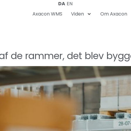
DA
EN
Axacon WMS
Viden
Om Axacon
af de rammer, det blev bygge