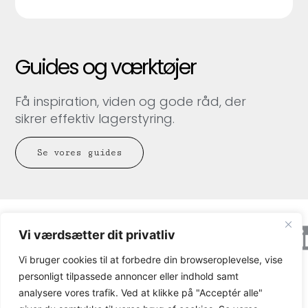
Guides og værktøjer
Få inspiration, viden og gode råd, der
sikrer effektiv lagerstyring.
Se vores guides
Axacon © 2026 All rights Reserved.
Cookie og
Vi værdsætter dit privatliv
privatlivspolitik
Vi bruger cookies til at forbedre din browseroplevelse, vise
CVR-nummer: 21680931
personligt tilpassede annoncer eller indhold samt
analysere vores trafik. Ved at klikke på "Acceptér alle"