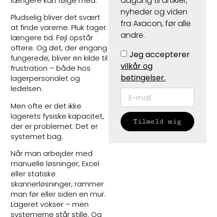
adgang til artikler,
længere kan følge med.
nyheder og viden
Pludselig bliver det svært
fra Axacon, før alle
at finde varerne. Pluk tager
andre.
længere tid. Fejl opstår
oftere. Og det, der engang
Jeg accepterer
fungerede, bliver en kilde til
vilkår og
frustration – både hos
betingelser.
lagerpersonalet og
ledelsen.
Men ofte er det ikke
lagerets fysiske kapacitet,
Tilmeld mig
der er problemet. Det er
systemet bag.
Når man arbejder med
manuelle løsninger, Excel
eller statiske
skannerløsninger, rammer
man før eller siden en mur.
Lageret vokser – men
systemerne står stille. Og