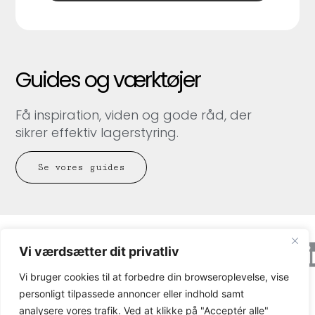
Guides og værktøjer
Få inspiration, viden og gode råd, der
sikrer effektiv lagerstyring.
Se vores guides
Axacon © 2026 All rights Reserved.
Cookie og
Vi værdsætter dit privatliv
privatlivspolitik
Vi bruger cookies til at forbedre din browseroplevelse, vise
CVR-nummer: 21680931
personligt tilpassede annoncer eller indhold samt
analysere vores trafik. Ved at klikke på "Acceptér alle"