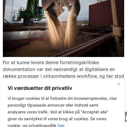
For at kunne levere denne forretningskritiske
dokumentation var det nødvendigt at digitalisere en
række processer i virksomhedens workflow, og her stod
det hurtigt klart, at Axacon WMS var den rigtige
Vi værdsætter dit privatliv
løsning, da den både kunne levere de påkrævede
funktioner samt implementeres på relativt kort tid.
Vi bruger cookies til at forbedre din browseroplevelse, vise
personligt tilpassede annoncer eller indhold samt
analysere vores trafik. Ved at klikke på "Acceptér alle"
Axacon © 2026 All rights Reserved.
Cookie og
privatlivspolitik
giver du samtykke til vores brug af cookies. Se vores
her.
cookie- og privatlivspolitik