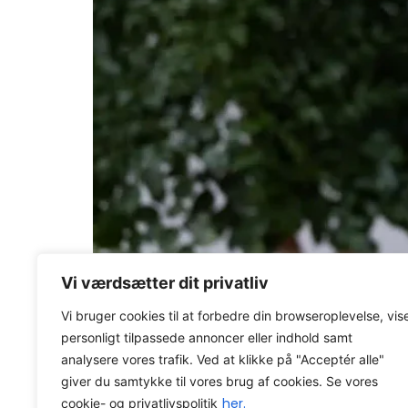
Hvis man skal på en vild rejse er det altid e
Vi værdsætter dit privatliv
Axacon WMS
Viden
O
Vi bruger cookies til at forbedre din browseroplevelse, vis
personligt tilpassede annoncer eller indhold samt
Axacon © 2026 All rights Reser
analysere vores trafik. Ved at klikke på "Acceptér alle"
CVR-nummer: 21680931
giver du samtykke til vores brug af cookies. Se vores
her.
cookie- og privatlivspolitik