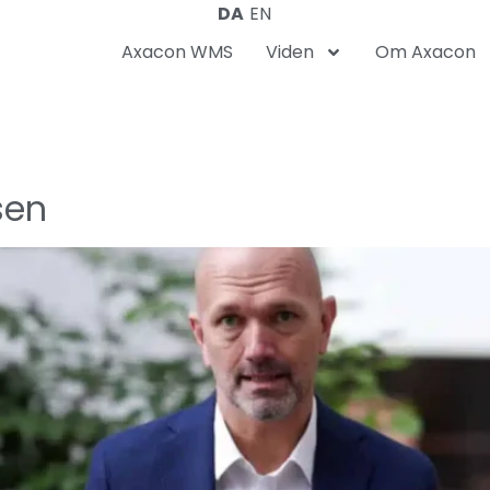
DA
EN
Axacon WMS
Viden
Om Axacon
sen