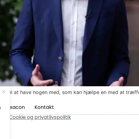
n fordel at have nogen med, som kan hjælpe en med at træff
m Axacon
Kontakt
e
ved.
Cookie og privatlivspolitik