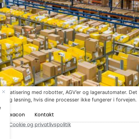
utomatisering med robotter, AGV’er og lagerautomater. Det 
rlig løsning, hvis dine processer ikke fungerer i forvejen.
e
m Axacon
Kontakt
ved.
Cookie og privatlivspolitik