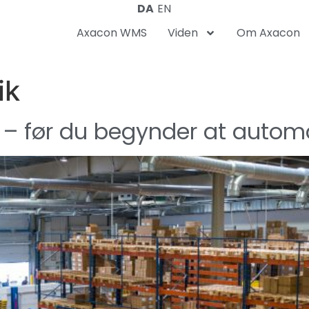
DA
EN
Axacon WMS
Viden
Om Axacon
ik
k – før du begynder at autom