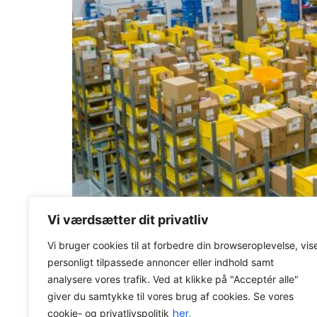
Det kan være fristende at hoppe direkte til a
Vi værdsætter dit privatliv
sandheden er, at det kan blive en dyr og besvæ
Vi bruger cookies til at forbedre din browseroplevelse, vis
Axacon WMS
Viden
O
personligt tilpassede annoncer eller indhold samt
analysere vores trafik. Ved at klikke på "Acceptér alle"
Axacon © 2026 All rights Reser
giver du samtykke til vores brug af cookies. Se vores
CVR-nummer: 21680931
her.
cookie- og privatlivspolitik