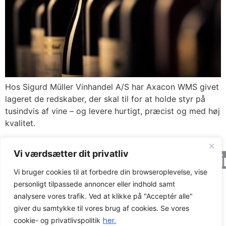
Hos Sigurd Müller Vinhandel A/S har Axacon WMS givet
lageret de redskaber, der skal til for at holde styr på
tusindvis af vine – og levere hurtigt, præcist og med høj
kvalitet.
Vi værdsætter dit privatliv
Axacon © 2026 All rights Reserved.
Cookie og
privatlivspolitik
Vi bruger cookies til at forbedre din browseroplevelse, vise
CVR-nummer: 21680931
personligt tilpassede annoncer eller indhold samt
analysere vores trafik. Ved at klikke på "Acceptér alle"
giver du samtykke til vores brug af cookies. Se vores
her.
cookie- og privatlivspolitik