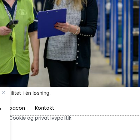
ibilitet i én løsning.
m Axacon
Kontakt
e
ved.
Cookie og privatlivspolitik