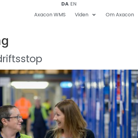
DA
EN
Axacon WMS
Viden
Om Axacon
ng
riftsstop