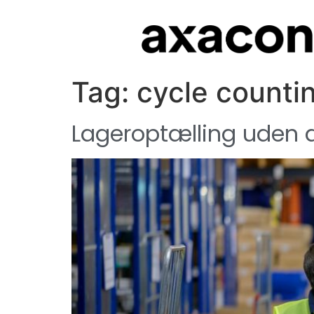
Tag:
cycle counti
Lageroptælling uden d