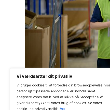
Sådan får du præcision, dokumentation og fleks
Vi værdsætter dit privatliv
Axacon WMS
Viden
O
Vi bruger cookies til at forbedre din browseroplevelse, vis
personligt tilpassede annoncer eller indhold samt
Axacon © 2026 All rights Reser
analysere vores trafik. Ved at klikke på "Acceptér alle"
CVR-nummer: 21680931
giver du samtykke til vores brug af cookies. Se vores
her.
cookie- og privatlivspolitik