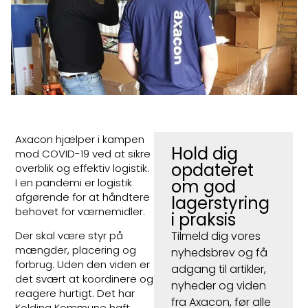
Axacon hjælper i kampen
Hold dig
mod COVID-19 ved at sikre
opdateret
overblik og effektiv logistik.
I en pandemi er logistik
om god
afgørende for at håndtere
lagerstyring
behovet for værnemidler.
i praksis
Tilmeld dig vores
Der skal være styr på
mængder, placering og
nyhedsbrev og få
forbrug. Uden den viden er
adgang til artikler,
det svært at koordinere og
nyheder og viden
reagere hurtigt. Det har
fra Axacon, før alle
Kolding Kommune haft