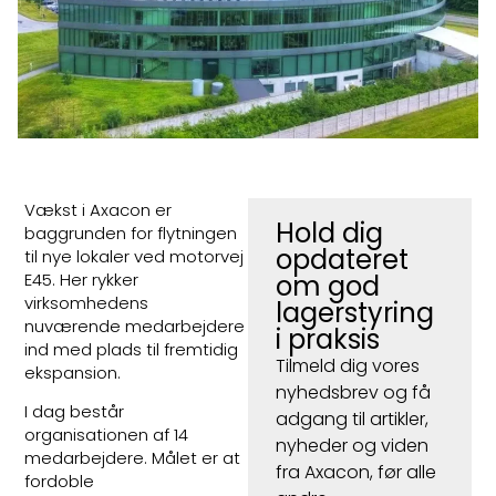
Vækst i Axacon er
Hold dig
baggrunden for flytningen
opdateret
til nye lokaler ved motorvej
E45. Her rykker
om god
virksomhedens
lagerstyring
nuværende medarbejdere
i praksis
ind med plads til fremtidig
Tilmeld dig vores
ekspansion.
nyhedsbrev og få
I dag består
adgang til artikler,
organisationen af 14
nyheder og viden
medarbejdere. Målet er at
fra Axacon, før alle
fordoble