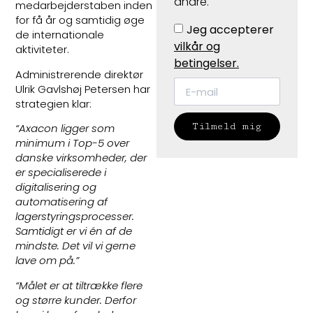
andre.
medarbejderstaben inden
for få år og samtidig øge
Jeg accepterer
de internationale
vilkår og
aktiviteter.
betingelser.
Administrerende direktør
Ulrik Gavlshøj Petersen har
strategien klar:
Tilmeld mig
“Axacon ligger som
minimum i Top-5 over
danske virksomheder, der
er specialiserede i
digitalisering og
automatisering af
lagerstyringsprocesser.
Samtidigt er vi én af de
mindste. Det vil vi gerne
lave om på.”
“Målet er at tiltrække flere
og større kunder. Derfor